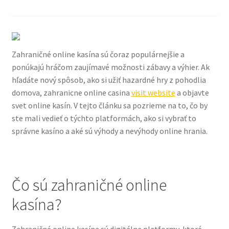
Zahraničné online kasína sú čoraz populárnejšie a
ponúkajú hráčom zaujímavé možnosti zábavy a výhier. Ak
hľadáte nový spôsob, ako si užiť hazardné hry z pohodlia
domova, zahranicne online casina
visit website
a objavte
svet online kasín. V tejto článku sa pozrieme na to, čo by
ste mali vedieť o týchto platformách, ako si vybrať to
správne kasíno a aké sú výhody a nevýhody online hrania.
Čo sú zahraničné online
kasína?
Zahraničné online kasína sú digitálne platformy, ktoré