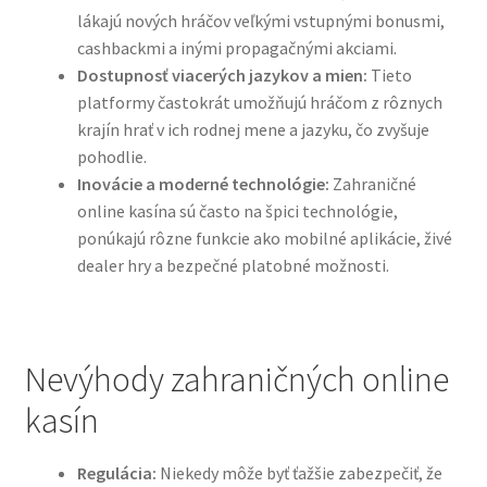
lákajú nových hráčov veľkými vstupnými bonusmi,
cashbackmi a inými propagačnými akciami.
Dostupnosť viacerých jazykov a mien:
Tieto
platformy častokrát umožňujú hráčom z rôznych
krajín hrať v ich rodnej mene a jazyku, čo zvyšuje
pohodlie.
Inovácie a moderné technológie:
Zahraničné
online kasína sú často na špici technológie,
ponúkajú rôzne funkcie ako mobilné aplikácie, živé
dealer hry a bezpečné platobné možnosti.
Nevýhody zahraničných online
kasín
Regulácia:
Niekedy môže byť ťažšie zabezpečiť, že