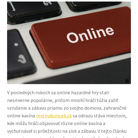
V posledných rokoch sa online hazardné hry stali
nesmierne populárne, pričom mnohí hráči túžia zažiť
vzrušenie a zábavu priamo zo svojho domova. zahraničné
online kasína
mytnydomcek.sk
sa odrazu stáva miestom,
kde môžu hráči objavovať rôzne online kasína a
vychutnávať si príležitosti na zisk a zábavu. V tejto článku