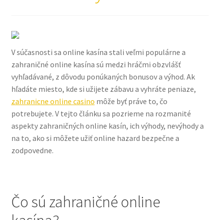
V súčasnosti sa online kasína stali veľmi populárne a
zahraničné online kasína sú medzi hráčmi obzvlášť
vyhľadávané, z dôvodu ponúkaných bonusov a výhod. Ak
hľadáte miesto, kde si užijete zábavu a vyhráte peniaze,
zahranicne online casino
môže byť práve to, čo
potrebujete. V tejto článku sa pozrieme na rozmanité
aspekty zahraničných online kasín, ich výhody, nevýhody a
na to, ako si môžete užiť online hazard bezpečne a
zodpovedne.
Čo sú zahraničné online