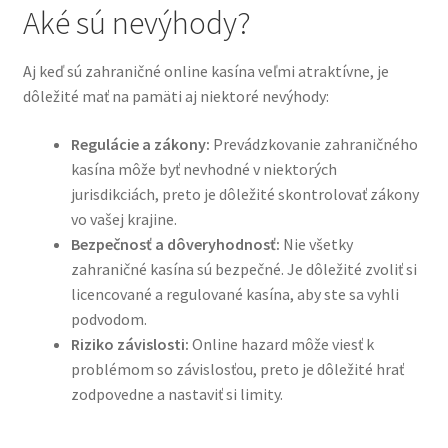
Aké sú nevýhody?
Aj keď sú zahraničné online kasína veľmi atraktívne, je
dôležité mať na pamäti aj niektoré nevýhody:
Regulácie a zákony:
Prevádzkovanie zahraničného
kasína môže byť nevhodné v niektorých
jurisdikciách, preto je dôležité skontrolovať zákony
vo vašej krajine.
Bezpečnosť a dôveryhodnosť:
Nie všetky
zahraničné kasína sú bezpečné. Je dôležité zvoliť si
licencované a regulované kasína, aby ste sa vyhli
podvodom.
Riziko závislosti:
Online hazard môže viesť k
problémom so závislosťou, preto je dôležité hrať
zodpovedne a nastaviť si limity.