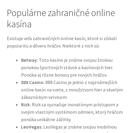
Populárne zahraničné online
kasína
Existuje veľa zahraničných online kasín, ktoré si získali
popularitu a dôveru hráčov. Niektoré z nich sú:
Betway:
Toto kasíno je známe svojou širokou
ponukou športových stávok a kasínových hier.
Ponúka aj rôzne bonusy pre nových hráčov.
888 Casino:
888 Casino je jedno z najznámejších
online kasín na svete, s množstvom hier a skvelým
zákazníckym servisom.
Rizk:
Rizk sa vyznačuje inovatívnym prístupom a
svojim vlastným systémom odmien, ktorý hráčom
ponúka unikátne zážitky.
LeoVegas:
LeoVegas je známe svojou mobilnou