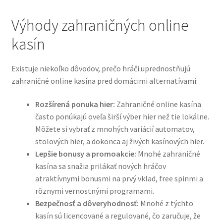
Výhody zahraničných online
kasín
Existuje niekoľko dôvodov, prečo hráči uprednostňujú
zahraničné online kasína pred domácimi alternatívami:
Rozšírená ponuka hier:
Zahraničné online kasína
často ponúkajú oveľa širší výber hier než tie lokálne.
Môžete si vybrať z mnohých variácií automatov,
stolových hier, a dokonca aj živých kasínových hier.
Lepšie bonusy a promoakcie:
Mnohé zahraničné
kasína sa snažia prilákať nových hráčov
atraktívnymi bonusmi na prvý vklad, free spinmi a
rôznymi vernostnými programami.
Bezpečnosť a dôveryhodnosť:
Mnohé z týchto
kasín sú licencované a regulované, čo zaručuje, že