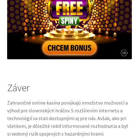
Záver
Zahraničné online kasína ponúkajú množstvo možností a
výhod pre slovenských hráčov. S rozšírením internetu a
technológií sa stali dostupnými aj pre nás. Avšak, ako pri
všetkom, je dôležité robiť informované rozhodnutia a byť
si vedomý rizík spojených s hazardnými hrami.