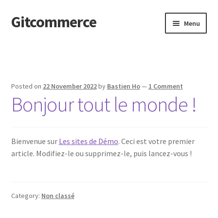
Gitcommerce
Skip
Skip
Menu
to
to
navigation
content
Home
Cart
Posted on
22 November 2022
by
Bastien Ho
—
1 Comment
Bonjour tout le monde !
Checkout
My account
Bienvenue sur
Les sites de Démo
. Ceci est votre premier
Page d’exemple
article. Modifiez-le ou supprimez-le, puis lancez-vous !
Shop
Category:
Non classé